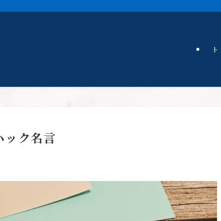
ト
ハック名言